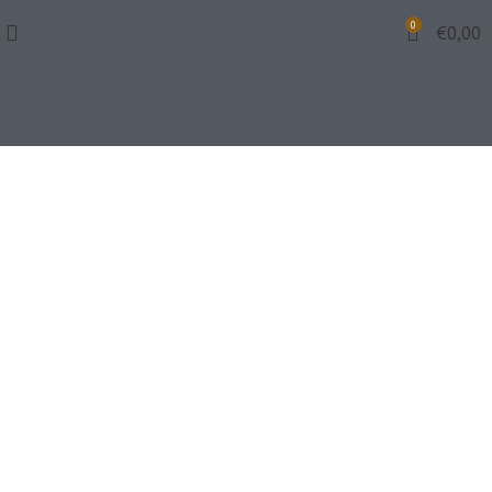
0
€
0,00
Nouvital producten