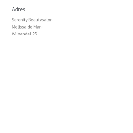
Adres
Serenity Beautysalon
Melissa de Man
Wilgendal 23
3142 AN Maassluis
Openingstijden
Ma Gesloten
Di 9:00 – 14:30 & 19:00 – 22:00
Wo Gesloten
Do 9:00 – 14:30 & 19:00 – 22:00
Vr 9:00 – 17:00
Za Gesloten
Zo Gesloten
Serenity Beautysalon is uitsluitend geopend op afspraak.