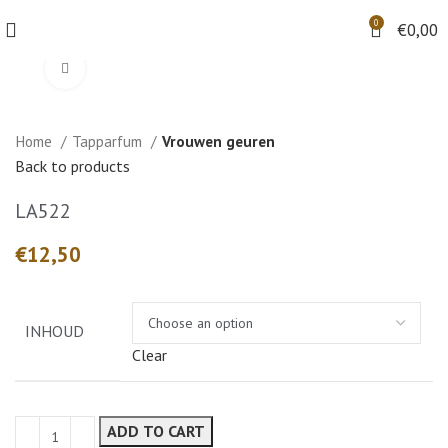
0
€
0,00
Klik om te vergroten
Home
Tapparfum
Vrouwen geuren
Back to products
LA522
€
INHOUD
Clear
ADD TO CART