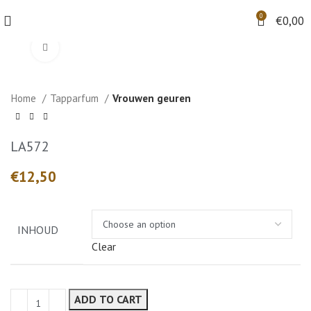
0
€
0,00
Klik om te vergroten
Home
Tapparfum
Vrouwen geuren
LA572
€
INHOUD
Clear
ADD TO CART