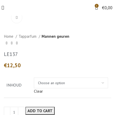
0
€
0,00
Klik om te vergroten
Home
Tapparfum
Mannen geuren
LE137
€
INHOUD
Clear
ADD TO CART