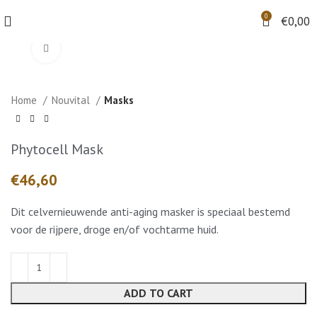
0
€
0,00
Klik om te vergroten
Home
Nouvital
Masks
Phytocell Mask
€
Dit celvernieuwende anti-aging masker is speciaal bestemd
voor de rijpere, droge en/of vochtarme huid.
ADD TO CART